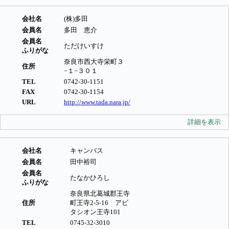
会社名
(株)多田
会員名
多田 恵介
会員名
ただけいすけ
ふりがな
奈良市西大寺栄町３
住所
−１−３０１
TEL
0742-30-1151
FAX
0742-30-1154
URL
http://www.tada.nara.jp/
詳細を表示
会社名
キャンバス
会員名
田中裕司
会員名
たなかひろし
ふりがな
奈良県北葛城郡王寺
住所
町王寺2-5-16 アビ
タシオン王寺101
TEL
0745-32-3010