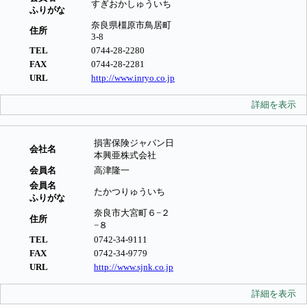
すぎおかしゅういち
ふりがな
奈良県橿原市鳥居町
住所
3-8
TEL
0744-28-2280
FAX
0744-28-2281
URL
http://www.inryo.co.jp
詳細を表示
損害保険ジャパン日
会社名
本興亜株式会社
会員名
高津隆一
会員名
たかつりゅういち
ふりがな
奈良市大宮町６−２
住所
−８
TEL
0742-34-9111
FAX
0742-34-9779
URL
http://www.sjnk.co.jp
詳細を表示